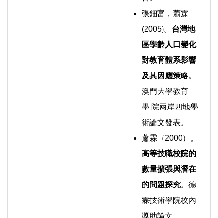
張鈿富，蕭霖
(2005)。
台灣地
區學齡人口變化
對教育體系影響
及其因應策略
。
澳門大學教育
學 院兩岸四地學
術論文發表。
蕭霖（2000）。
高等技職校院的
數量擴張與潛在
的問題探究
。德
霖技術學院校內
獎助論文。