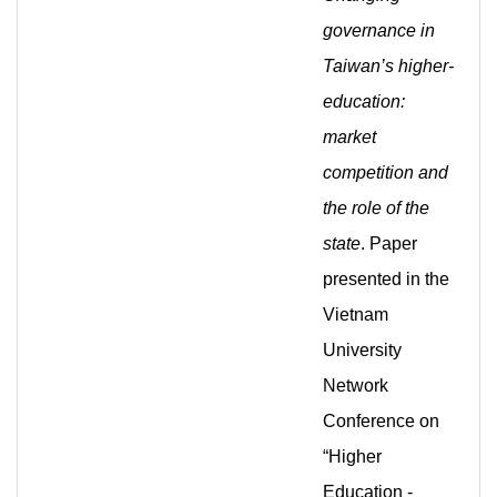
governance in
Taiwan’s higher-
education:
market
competition and
the role of the
state
. Paper
presented in the
Vietnam
University
Network
Conference on
“Higher
Education -