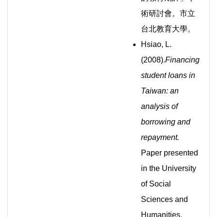
術研討會。市立
台北教育大學。
Hsiao, L.
(2008).
Financing
student loans in
Taiwan: an
analysis of
borrowing and
repayment.
Paper presented
in the University
of Social
Sciences and
Humanities,