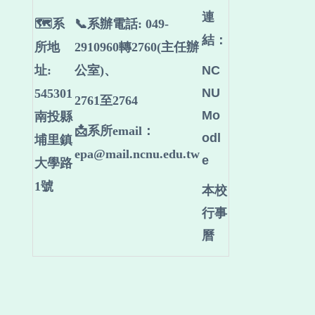
連
🗺️系
📞系辦電話: 049-
結：
所地
2910960轉2760(主任辦
址:
公室)、
NC
NU
545301
2761至2764
Mo
南投縣
📩系所email：
odl
埔里鎮
epa@mail.ncnu.edu.tw
e
大學路
1號
本校
行事
曆