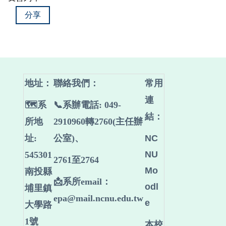
分享
地址：
聯絡我們
：
常用
連
🗺️系
📞系辦電話: 049-
結：
所地
2910960轉2760(主任辦
址:
公室)、
NC
NU
545301
2761至2764
Mo
南投縣
📩系所email：
odl
埔里鎮
epa@mail.ncnu.edu.tw
e
大學路
1號
本校