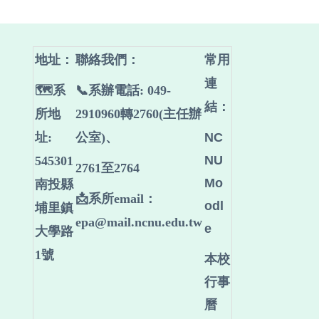
地址：
聯絡我們
：
常用
連
🗺️系
📞系辦電話: 049-
結：
所地
2910960轉2760(主任辦
址:
公室)、
NC
NU
545301
2761至2764
Mo
南投縣
📩系所email：
odl
埔里鎮
epa@mail.ncnu.edu.tw
e
大學路
1號
本校
行事
曆