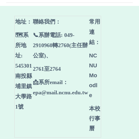
地址：
聯絡我們
：
常用
連
🗺️系
📞系辦電話: 049-
結：
所地
2910960轉2760(主任辦
址:
公室)、
NC
NU
545301
2761至2764
Mo
南投縣
📩系所email：
odl
埔里鎮
epa@mail.ncnu.edu.tw
e
大學路
1號
本校
行事
曆