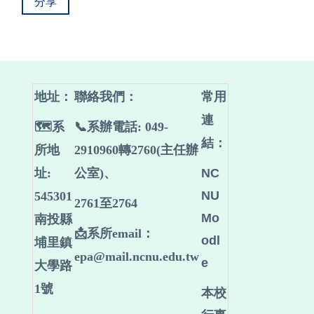
分享
地址：
聯絡我們
：
常用
連
🗺️系
📞系辦電話: 049-
結：
所地
2910960轉2760(主任辦
址:
公室)、
NC
NU
545301
2761至2764
Mo
南投縣
📩系所email：
odl
埔里鎮
epa@mail.ncnu.edu.tw
e
大學路
1號
本校