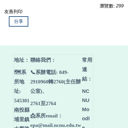
瀏覽數:
299
友善列印
分享
地址：
聯絡我們
：
常用
連
🗺️系
📞系辦電話: 049-
結：
所地
2910960轉2760(主任辦
址:
公室)、
NC
NU
545301
2761至2764
Mo
南投縣
📩系所email：
odl
埔里鎮
epa@mail.ncnu.edu.tw
e