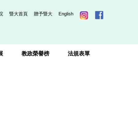
院
暨大首頁
贈予暨大
English
展
教政榮譽榜
法規表單