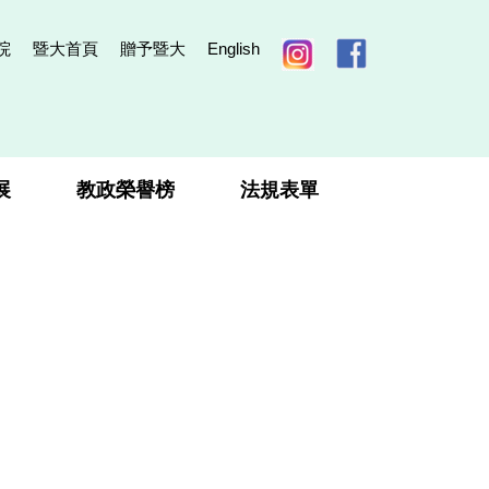
院
暨大首頁
贈予暨大
English
展
教政榮譽榜
法規表單