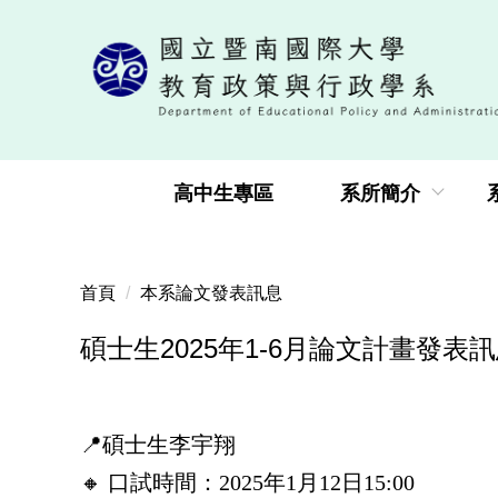
跳
到
主
要
內
容
區
高中生專區
系所簡介
首頁
本系論文發表訊息
碩士生2025年1-6月論文計畫發表
📍碩士生李宇翔
🔸 口試時間：2025年1月12日15:00