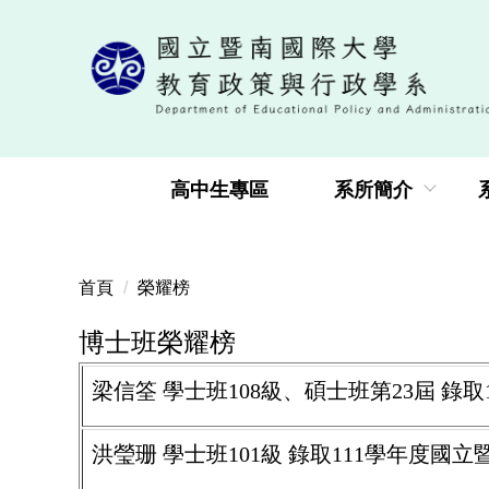
跳
到
主
要
內
容
區
高中生專區
系所簡介
首頁
榮耀榜
博士班榮耀榜
梁信筌 學士班108級、碩士班第23屆 
洪瑩珊 學士班101級 錄取111學年度