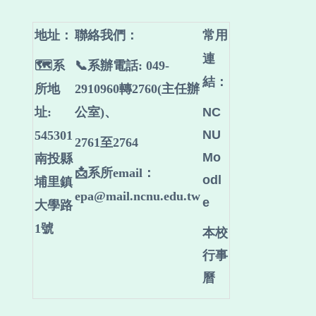
地址：
聯絡我們
：
常用
連
🗺️系
📞系辦電話: 049-
結：
所地
2910960轉2760(主任辦
址:
公室)、
NC
NU
545301
2761至2764
Mo
南投縣
📩系所email：
odl
埔里鎮
epa@mail.ncnu.edu.tw
e
大學路
1號
本校
行事
曆