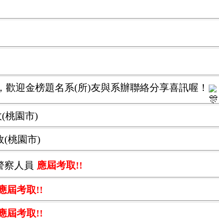
，歡迎金榜題名系(所)友與系辦聯絡分享喜訊喔！
(桃園市)
(桃園市)
警察人員
應
屆考取!!
應
屆考取!!
應
屆考取!!